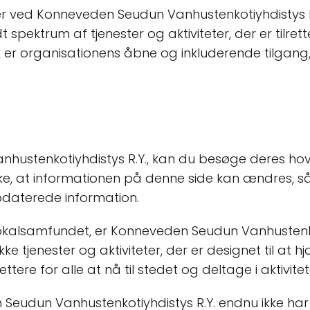
r ved Konneveden Seudun Vanhustenkotiyhdistys 
t spektrum af tjenester og aktiviteter, der er tilre
r organisationens åbne og inkluderende tilgang, d
hustenkotiyhdistys R.Y., kan du besøge deres ho
uske, at informationen på denne side kan ændres, s
pdaterede information.
lokalsamfundet, er Konneveden Seudun Vanhustenkot
ke tjenester og aktiviteter, der er designet til at 
ttere for alle at nå til stedet og deltage i aktivitet
n Seudun Vanhustenkotiyhdistys R.Y. endnu ikke 