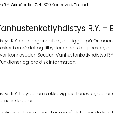
hustenkotiyhdistys R.Y. - E
s R.Y. er en organisation, der ligger på Orimäenti
esker i området og tilbyder en række tjenester, d
gt over Konneveden Seudun Vanhustenkotiyhdistys R.Y.
ktioner og praktisk information.
 R.Y. tilbyder en række vigtige tjenester, der er d
rne inkluderer:
samlingsted for mennesker i området, hvor de kan