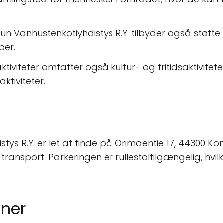
Vanhustenkotiyhdistys R.Y. tilbyder også støtte ti
per.
tiviteter omfatter også kultur- og fritidsaktivitet
ktiviteter.
 R.Y. er let at finde på Orimäentie 17, 44300 Konn
g transport. Parkeringen er rullestoltilgængelig, hvilk
ner