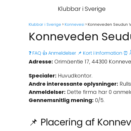
Klubbar i Sverige
Klubbar i Sverige
Konnevesi
Konneveden Seudun Van
Konneveden Seudun
❓ FAQ
👍 Anmeldelser
📌 Kort
ℹ️ Information
⏰ Å
Adresse:
Orimäentie 17, 44300 Konnevesi
Specialer:
Huvudkontor.
Andre interessante oplysninger:
Rulls
Anmeldelser:
Dette firma har 0 anmel
Gennemsnitlig mening:
0/5.
📌 Placering af Konne