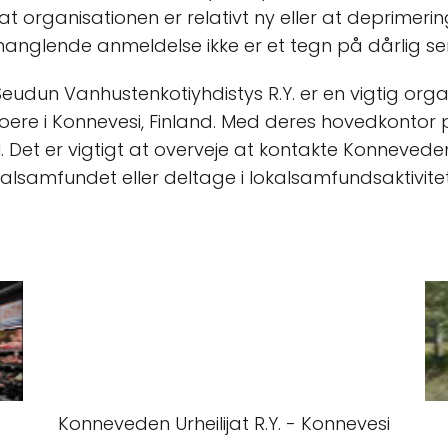
t organisationen er relativt ny eller at deprimerin
manglende anmeldelse ikke er et tegn på dårlig servi
Seudun Vanhustenkotiyhdistys R.Y. er en vigtig orga
beboere i Konnevesi, Finland. Med deres hovedkontor
 til. Det er vigtigt at overveje at kontakte Konneve
alsamfundet eller deltage i lokalsamfundsaktivitet
Konneveden Urheilijat R.Y. - Konnevesi