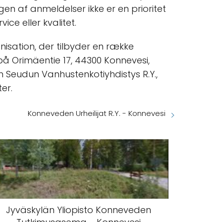
gen af anmeldelser ikke er en prioritet
ce eller kvalitet.
nisation, der tilbyder en række
 på Orimäentie 17, 44300 Konnevesi,
den Seudun Vanhustenkotiyhdistys R.Y.,
er.
Konneveden Urheilijat R.Y. - Konnevesi
Jyväskylän Yliopisto Konneveden