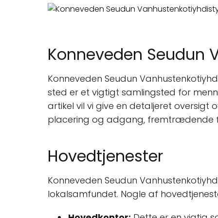
Konneveden Seudun Van
Konneveden Seudun Vanhustenkotiyhdisty
sted er et vigtigt samlingsted for menn
artikel vil vi give en detaljeret oversi
placering og adgang, fremtrædende fun
Hovedtjenester
Konneveden Seudun Vanhustenkotiyhdistys
lokalsamfundet. Nogle af hovedtjeneste
Hovedkontor:
Dette er en vigtig 