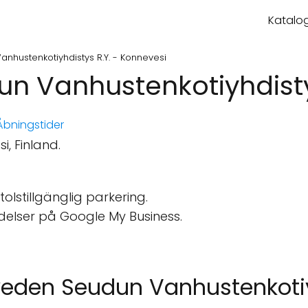
Katalog
hustenkotiyhdistys R.Y. - Konnevesi
 Vanhustenkotiyhdistys
bningstider
, Finland.
tolstillgänglig parkering.
delser på Google My Business.
veden Seudun Vanhustenkotiy