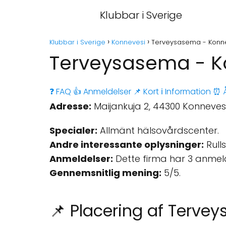
Klubbar i Sverige
Klubbar i Sverige
Konnevesi
Terveysasema - Konn
Terveysasema - K
❓ FAQ
👍 Anmeldelser
📌 Kort
ℹ️ Information
⏰ Å
Adresse:
Maijankuja 2, 44300 Konnevesi,
Specialer:
Allmänt hälsovårdscenter.
Andre interessante oplysninger:
Rulls
Anmeldelser:
Dette firma har 3 anmel
Gennemsnitlig mening:
5/5.
📌 Placering af Terve