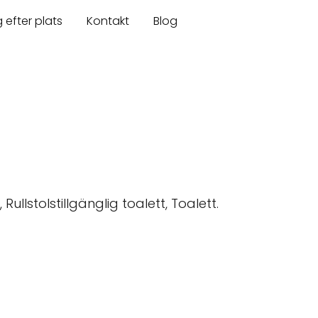
 efter plats
Kontakt
Blog
 Rullstolstillgänglig toalett, Toalett.