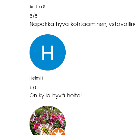
Anitta S.
5/5
Napakka hyvä kohtaaminen, ystävällinen
Helmi H.
5/5
On kyllä hyvä hoito!