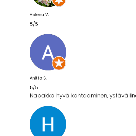
Helena V.
5/5
Anitta S.
5/5
Napakka hyvä kohtaaminen, ystävällinen