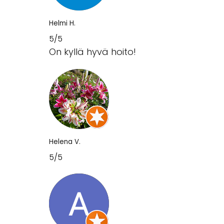
Helmi H.
5/5
On kyllä hyvä hoito!
Helena V.
5/5