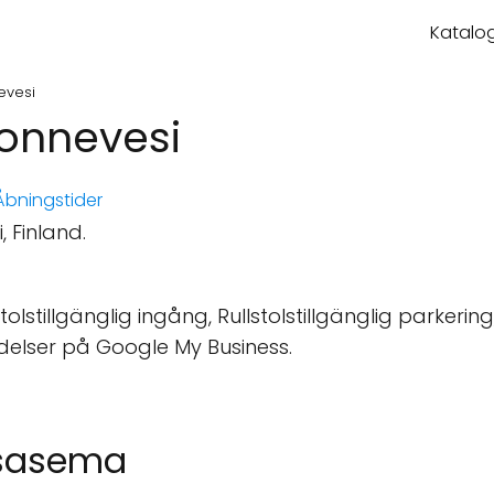
Katalog
evesi
onnevesi
bningstider
 Finland.
tolstillgänglig ingång, Rullstolstillgänglig parkering,
delser på Google My Business.
ysasema