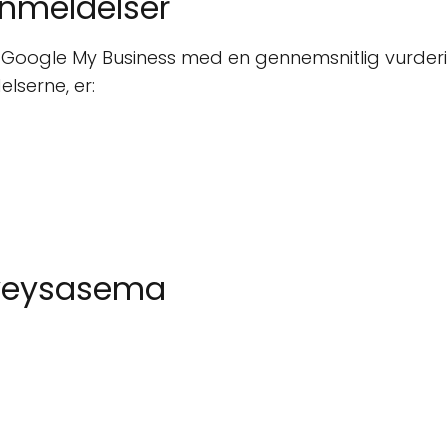
anmeldelser
Google My Business med en gennemsnitlig vurder
lserne, er:
rveysasema