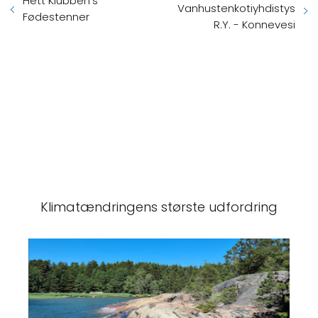
Hett Klubben's
Vanhustenkotiyhdistys
Fødestenner
R.Y. - Konnevesi
Klimatændringens største udfordring