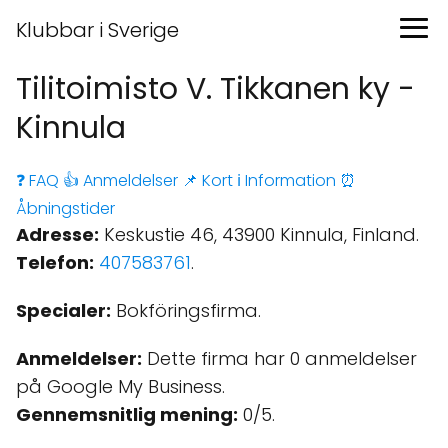
Klubbar i Sverige
Tilitoimisto V. Tikkanen ky -
Kinnula
❓ FAQ
👍 Anmeldelser
📌 Kort
ℹ️ Information
⏰
Åbningstider
Adresse:
Keskustie 46, 43900 Kinnula, Finland.
Telefon:
407583761
.
Specialer:
Bokföringsfirma.
Anmeldelser:
Dette firma har 0 anmeldelser
på Google My Business.
Gennemsnitlig mening:
0/5.