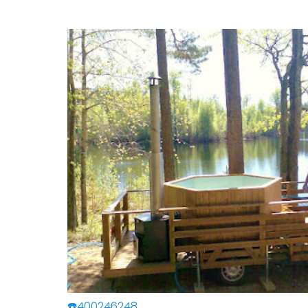
☎️400246248