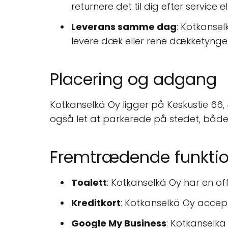
returnere det til dig efter service e
Leverans samme dag
: Kotkansel
levere dæk eller rene dækketyng
Placering og adgang
Kotkanselkä Oy ligger på Keskustie 66, 4
også let at parkerede på stedet, både
Fremtrædende funktio
Toalett
: Kotkanselkä Oy har en offe
Kreditkort
: Kotkanselkä Oy accepte
Google My Business
: Kotkanselkä