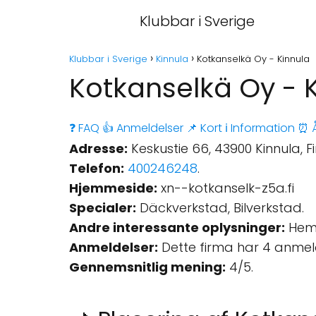
Klubbar i Sverige
Klubbar i Sverige
Kinnula
Kotkanselkä Oy - Kinnula
Kotkanselkä Oy - 
❓ FAQ
👍 Anmeldelser
📌 Kort
ℹ️ Information
⏰ Å
Adresse:
Keskustie 66, 43900 Kinnula, F
Telefon:
400246248
.
Hjemmeside:
xn--kotkanselk-z5a.fi
Specialer:
Däckverkstad, Bilverkstad.
Andre interessante oplysninger:
Hemk
Anmeldelser:
Dette firma har 4 anmel
Gennemsnitlig mening:
4/5.