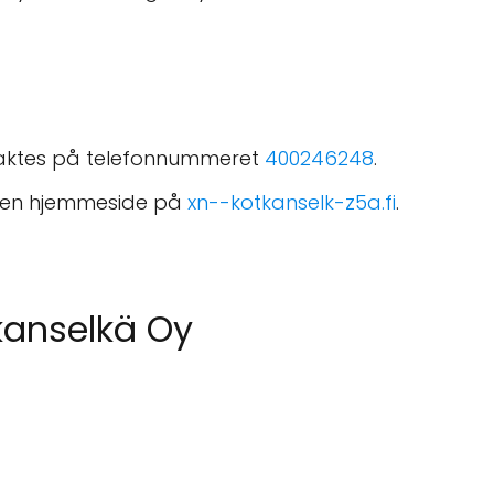
taktes på telefonnummeret
400246248
.
r en hjemmeside på
xn--kotkanselk-z5a.fi
.
kanselkä Oy