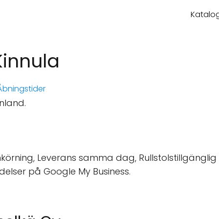
Katalog
Kinnula
bningstider
inland.
örning, Leverans samma dag, Rullstolstillgänglig pa
delser på Google My Business.