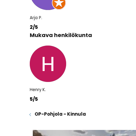
Arja P.
2/5
Mukava henkilökunta
Henry K.
5/5
OP-Pohjola - Kinnula