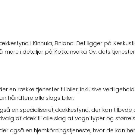
kestynd i Kinnula, Finland. Det ligger på Keskustie
 gå mere i detaljer på Kotkanselkä Oy, dets tjenester
der en række tjenester til biler, inklusive vedligehol
n håndtere alle slags biler.
også en specialiseret dækkestynd, der kan tilbyde 
valg af dæk til alle slag af vogn typer og størrels
yder også en hjemkörningstjeneste, hvor de kan hen