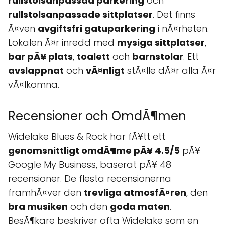
rullstolsanpassad parkering
och
rullstolsanpassade sittplatser
. Det finns
Ã¤ven
avgiftsfri gatuparkering
i nÃ¤rheten.
Lokalen Ã¤r inredd med
mysiga sittplatser
,
bar pÃ¥ plats
,
toalett
och
barnstolar
. Ett
avslappnat
och
vÃ¤nligt
stÃ¤lle dÃ¤r alla Ã¤r
vÃ¤lkomna.
Recensioner och OmdÃ¶men
Widelake Blues & Rock har fÃ¥tt ett
genomsnittligt omdÃ¶me pÃ¥ 4.5/5
pÃ¥
Google My Business, baserat pÃ¥ 48
recensioner. De flesta recensionerna
framhÃ¤ver den
trevliga atmosfÃ¤ren
, den
bra musiken
och den
goda maten
.
BesÃ¶kare beskriver ofta Widelake som en