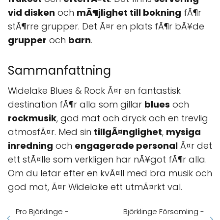
vid disken
och
mÃ¶jlighet till bokning
fÃ¶r
stÃ¶rre grupper. Det Ã¤r en plats fÃ¶r bÃ¥de
grupper
och
barn
.
Sammanfattning
Widelake Blues & Rock Ã¤r en fantastisk
destination fÃ¶r alla som gillar
blues
och
rockmusik
, god mat och dryck och en trevlig
atmosfÃ¤r. Med sin
tillgÃ¤nglighet
,
mysiga
inredning
och
engagerade personal
Ã¤r det
ett stÃ¤lle som verkligen har nÃ¥got fÃ¶r alla.
Om du letar efter en kvÃ¤ll med bra musik och
god mat, Ã¤r Widelake ett utmÃ¤rkt val.
Pro Björklinge -
Björklinge Församling -