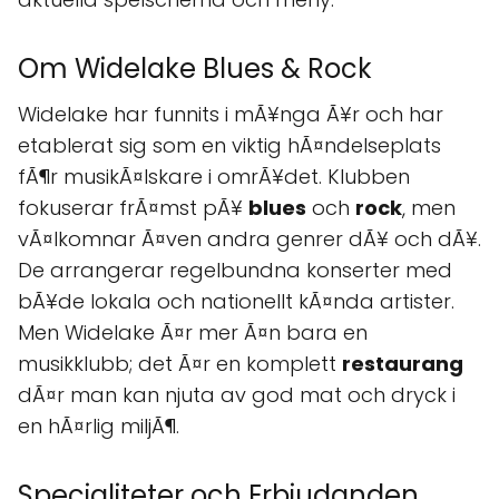
Om Widelake Blues & Rock
Widelake har funnits i mÃ¥nga Ã¥r och har
etablerat sig som en viktig hÃ¤ndelseplats
fÃ¶r musikÃ¤lskare i omrÃ¥det. Klubben
fokuserar frÃ¤mst pÃ¥
blues
och
rock
, men
vÃ¤lkomnar Ã¤ven andra genrer dÃ¥ och dÃ¥.
De arrangerar regelbundna konserter med
bÃ¥de lokala och nationellt kÃ¤nda artister.
Men Widelake Ã¤r mer Ã¤n bara en
musikklubb; det Ã¤r en komplett
restaurang
dÃ¤r man kan njuta av god mat och dryck i
en hÃ¤rlig miljÃ¶.
Specialiteter och Erbjudanden