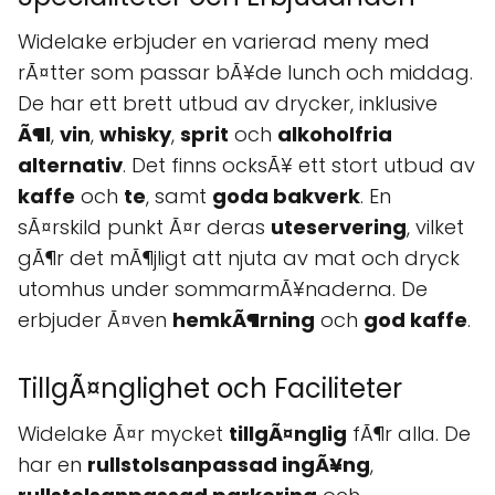
Widelake erbjuder en varierad meny med
rÃ¤tter som passar bÃ¥de lunch och middag.
De har ett brett utbud av drycker, inklusive
Ã¶l
,
vin
,
whisky
,
sprit
och
alkoholfria
alternativ
. Det finns ocksÃ¥ ett stort utbud av
kaffe
och
te
, samt
goda bakverk
. En
sÃ¤rskild punkt Ã¤r deras
uteservering
, vilket
gÃ¶r det mÃ¶jligt att njuta av mat och dryck
utomhus under sommarmÃ¥naderna. De
erbjuder Ã¤ven
hemkÃ¶rning
och
god kaffe
.
TillgÃ¤nglighet och Faciliteter
Widelake Ã¤r mycket
tillgÃ¤nglig
fÃ¶r alla. De
har en
rullstolsanpassad ingÃ¥ng
,