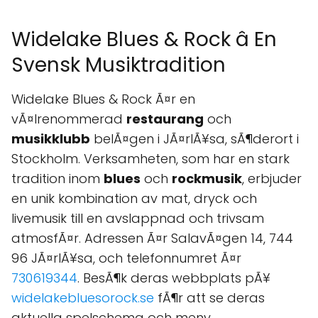
Widelake Blues & Rock â En
Svensk Musiktradition
Widelake Blues & Rock Ã¤r en
vÃ¤lrenommerad
restaurang
och
musikklubb
belÃ¤gen i JÃ¤rlÃ¥sa, sÃ¶derort i
Stockholm. Verksamheten, som har en stark
tradition inom
blues
och
rockmusik
, erbjuder
en unik kombination av mat, dryck och
livemusik till en avslappnad och trivsam
atmosfÃ¤r. Adressen Ã¤r SalavÃ¤gen 14, 744
96 JÃ¤rlÃ¥sa, och telefonnumret Ã¤r
730619344
. BesÃ¶k deras webbplats pÃ¥
widelakebluesorock.se
fÃ¶r att se deras
aktuella spelschema och meny.