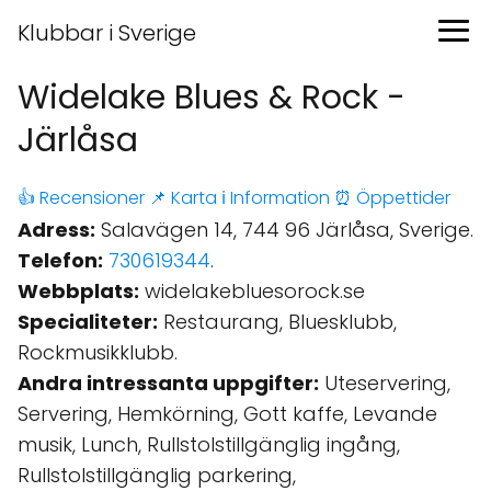
Klubbar i Sverige
Widelake Blues & Rock -
Järlåsa
👍 Recensioner
📌 Karta
ℹ️ Information
⏰ Öppettider
Adress:
Salavägen 14, 744 96 Järlåsa, Sverige.
Telefon:
730619344
.
Webbplats:
widelakebluesorock.se
Specialiteter:
Restaurang, Bluesklubb,
Rockmusikklubb.
Andra intressanta uppgifter:
Uteservering,
Servering, Hemkörning, Gott kaffe, Levande
musik, Lunch, Rullstolstillgänglig ingång,
Rullstolstillgänglig parkering,