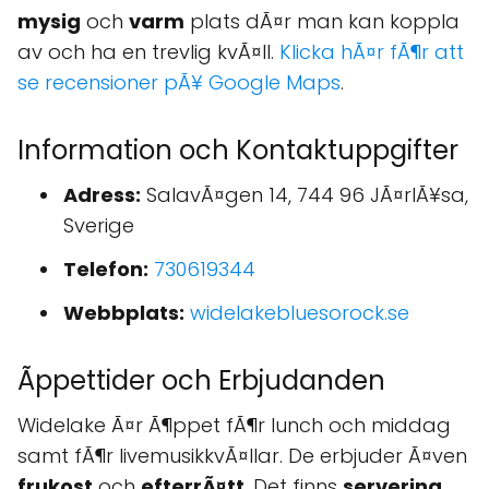
mysig
och
varm
plats dÃ¤r man kan koppla
av och ha en trevlig kvÃ¤ll.
Klicka hÃ¤r fÃ¶r att
se recensioner pÃ¥ Google Maps
.
Information och Kontaktuppgifter
Adress:
SalavÃ¤gen 14, 744 96 JÃ¤rlÃ¥sa,
Sverige
Telefon:
730619344
Webbplats:
widelakebluesorock.se
Ãppettider och Erbjudanden
Widelake Ã¤r Ã¶ppet fÃ¶r lunch och middag
samt fÃ¶r livemusikkvÃ¤llar. De erbjuder Ã¤ven
frukost
och
efterrÃ¤tt
. Det finns
servering