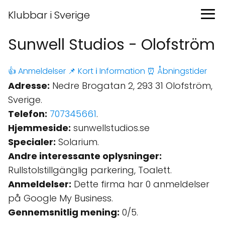
Klubbar i Sverige
Sunwell Studios - Olofström
👍 Anmeldelser
📌 Kort
ℹ️ Information
⏰ Åbningstider
Adresse:
Nedre Brogatan 2, 293 31 Olofström,
Sverige.
Telefon:
707345661
.
Hjemmeside:
sunwellstudios.se
Specialer:
Solarium.
Andre interessante oplysninger:
Rullstolstillgänglig parkering, Toalett.
Anmeldelser:
Dette firma har 0 anmeldelser
på Google My Business.
Gennemsnitlig mening:
0/5.