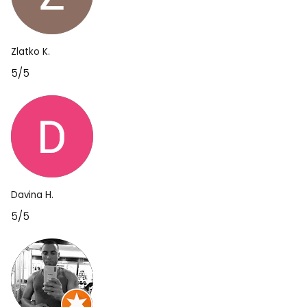
Zlatko K.
5/5
Davina H.
5/5