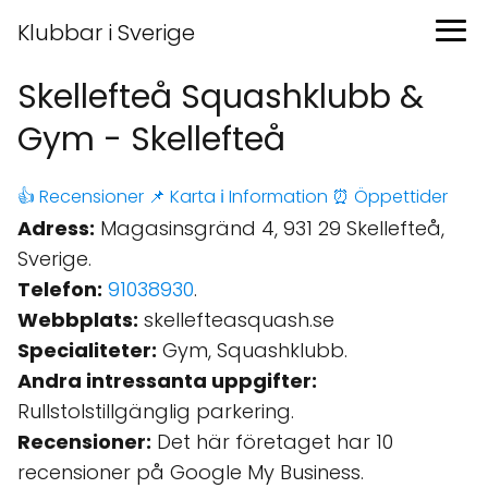
Klubbar i Sverige
Skellefteå Squashklubb &
Gym - Skellefteå
👍 Recensioner
📌 Karta
ℹ️ Information
⏰ Öppettider
Adress:
Magasinsgränd 4, 931 29 Skellefteå,
Sverige.
Telefon:
91038930
.
Webbplats:
skellefteasquash.se
Specialiteter:
Gym, Squashklubb.
Andra intressanta uppgifter:
Rullstolstillgänglig parkering.
Recensioner:
Det här företaget har 10
recensioner på Google My Business.