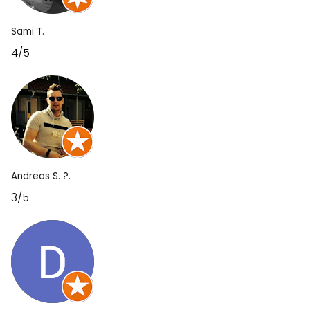
Sami T.
4/5
Andreas S. ?.
3/5