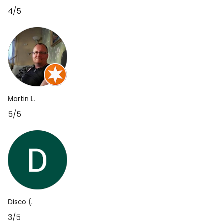
4/5
Martin L.
5/5
Disco (.
3/5