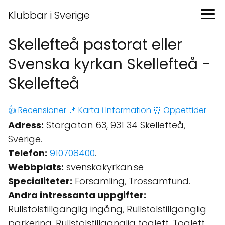
Klubbar i Sverige
Skellefteå pastorat eller
Svenska kyrkan Skellefteå -
Skellefteå
👍 Recensioner
📌 Karta
ℹ️ Information
⏰ Öppettider
Adress:
Storgatan 63, 931 34 Skellefteå,
Sverige.
Telefon:
910708400
.
Webbplats:
svenskakyrkan.se
Specialiteter:
Församling, Trossamfund.
Andra intressanta uppgifter:
Rullstolstillgänglig ingång, Rullstolstillgänglig
parkering, Rullstolstillgänglig toalett, Toalett.