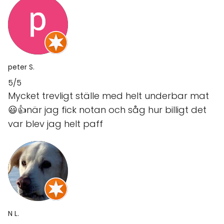
peter S.
5/5
Mycket trevligt ställe med helt underbar mat
😃👍när jag fick notan och såg hur billigt det
var blev jag helt paff
N L.