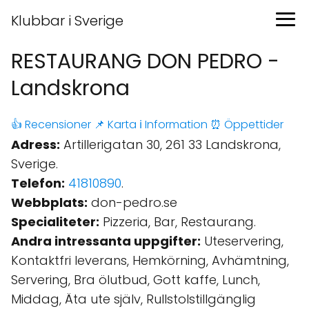
Klubbar i Sverige
RESTAURANG DON PEDRO -
Landskrona
👍 Recensioner
📌 Karta
ℹ️ Information
⏰ Öppettider
Adress:
Artillerigatan 30, 261 33 Landskrona,
Sverige.
Telefon:
41810890
.
Webbplats:
don-pedro.se
Specialiteter:
Pizzeria, Bar, Restaurang.
Andra intressanta uppgifter:
Uteservering,
Kontaktfri leverans, Hemkörning, Avhämtning,
Servering, Bra ölutbud, Gott kaffe, Lunch,
Middag, Äta ute själv, Rullstolstillgänglig