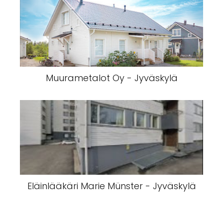
Muurametalot Oy - Jyväskylä
Eläinlääkäri Marie Münster - Jyväskylä