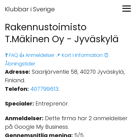
Klubbar i Sverige
Rakennustoimisto
T.Mäkinen Oy - Jyväskylä
❓ FAQ
👍 Anmeldelser
📌 Kort
ℹ️ Information
⏰
Åbningstider
Adresse:
Saarijärventie 58, 40270 Jyväskylä,
Finland.
Telefon:
407799613
.
Specialer:
Entreprenör.
Anmeldelser:
Dette firma har 2 anmeldelser
på Google My Business.
Gennemsnitlig mening:
5/5.