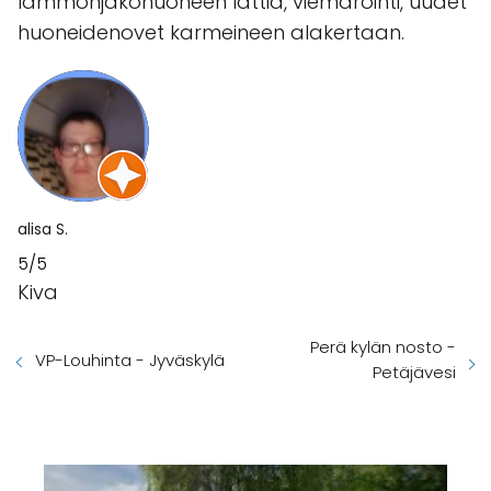
lämmönjakohuoneen lattia, viemäröinti, uudet
huoneidenovet karmeineen alakertaan.
alisa S.
5/5
Kiva
Perä kylän nosto -
VP-Louhinta - Jyväskylä
Petäjävesi