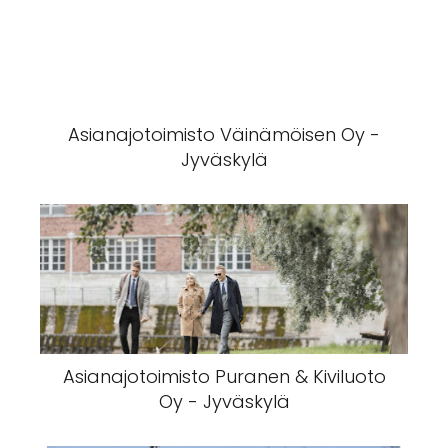
Asianajotoimisto Väinämöisen Oy -
Jyväskylä
Asianajotoimisto Puranen & Kiviluoto
Oy - Jyväskylä