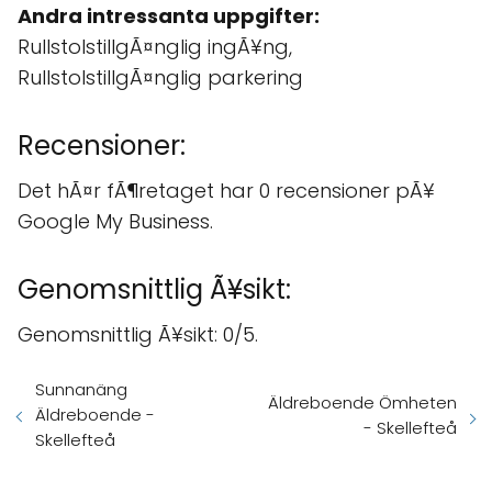
Andra intressanta uppgifter:
RullstolstillgÃ¤nglig ingÃ¥ng,
RullstolstillgÃ¤nglig parkering
Recensioner:
Det hÃ¤r fÃ¶retaget har 0 recensioner pÃ¥
Google My Business.
Genomsnittlig Ã¥sikt:
Genomsnittlig Ã¥sikt: 0/5.
Sunnanäng
Äldreboende Ömheten
Äldreboende -
- Skellefteå
Skellefteå