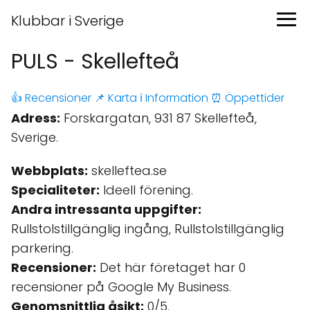
Klubbar i Sverige
PULS - Skellefteå
👍 Recensioner
📌 Karta
ℹ️ Information
⏰ Öppettider
Adress:
Forskargatan, 931 87 Skellefteå,
Sverige.
Webbplats:
skelleftea.se
Specialiteter:
Ideell förening.
Andra intressanta uppgifter:
Rullstolstillgänglig ingång, Rullstolstillgänglig
parkering.
Recensioner:
Det här företaget har 0
recensioner på Google My Business.
Genomsnittlig åsikt:
0/5.