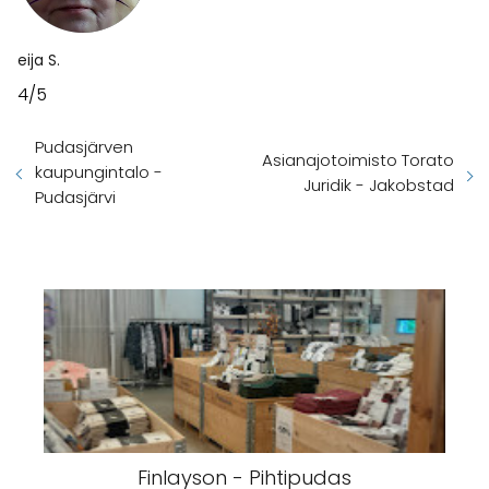
eija S.
4/5
Pudasjärven
Asianajotoimisto Torato
kaupungintalo -
Juridik - Jakobstad
Pudasjärvi
Finlayson - Pihtipudas