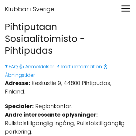
Klubbar i Sverige
Pihtiputaan
Sosiaalitoimisto -
Pihtipudas
❓ FAQ
👍 Anmeldelser
📌 Kort
ℹ️ Information
⏰
Åbningstider
Adresse:
Keskustie 9, 44800 Pihtipudas,
Finland.
Specialer:
Regionkontor.
Andre interessante oplysninger:
Rullstolstillgänglig ingång, Rullstolstillgänglig
parkering.