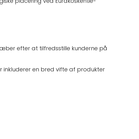
egiske placering ved Eurakoskentie-
æber efter at tilfredsstille kunderne på
r inkluderer en bred vifte af produkter