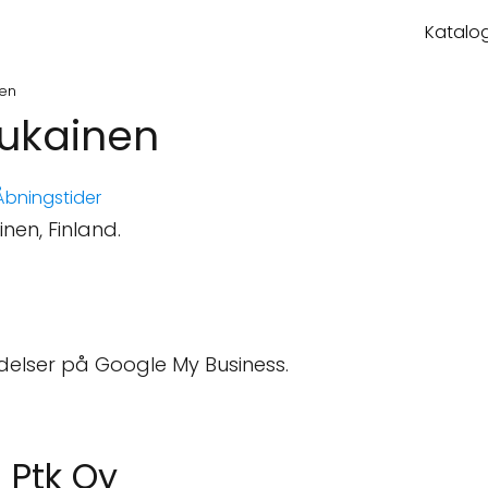
Katalog
nen
iukainen
bningstider
nen, Finland.
delser på Google My Business.
n Ptk Oy