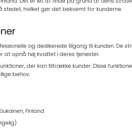
Finland. Det er let at finde på grund af dens strat
 stedet, hvilket gør det bekvemt for kunderne.
ner
fessionelle og dedikerede tilgang til kunden. De str
r at opnå høj kvalitet i deres tjenester.
nktioner, der kan tiltrække kunder. Disse funktione
ellige behov.
iukainen, Finland
ngelig)