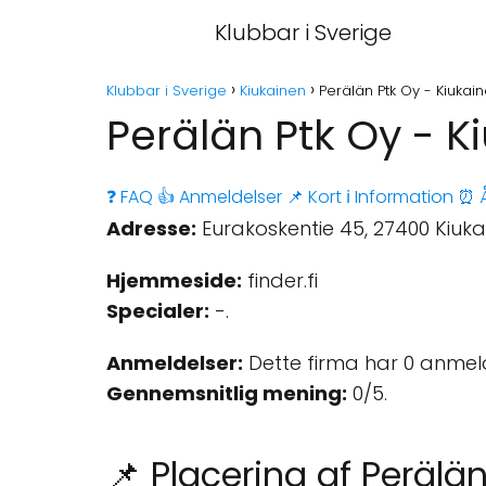
Klubbar i Sverige
Klubbar i Sverige
Kiukainen
Perälän Ptk Oy - Kiukai
Perälän Ptk Oy - K
❓ FAQ
👍 Anmeldelser
📌 Kort
ℹ️ Information
⏰ Å
Adresse:
Eurakoskentie 45, 27400 Kiukai
Hjemmeside:
finder.fi
Specialer:
-.
Anmeldelser:
Dette firma har 0 anmel
Gennemsnitlig mening:
0/5.
📌 Placering af Perälä