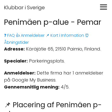
Klubbar i Sverige
Penimäen p-alue - Pemar
❓ FAQ
👍 Anmeldelser
📌 Kort
ℹ️ Information
⏰
Åbningstider
Adresse:
Käräjätie 65, 21510 Paimio, Finland.
Specialer:
Parkeringsplats.
Anmeldelser:
Dette firma har 1 anmeldelser
på Google My Business.
Gennemsnitlig mening:
4/5.
📌 Placering af Penimäen p-