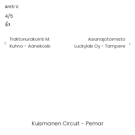
Antti V.
4/5
👍
Traktoriurakointi M.
Asianajotoimisto
Kuhno - Äänekoski
Luckylaki Oy - Tampere
Kuismanen Circuit - Pemar