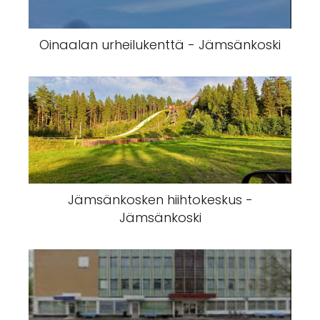
Oinaalan urheilukenttä - Jämsänkoski
Jämsänkosken hiihtokeskus -
Jämsänkoski