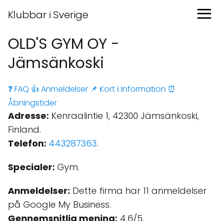
Klubbar i Sverige
OLD'S GYM OY -
Jämsänkoski
❓ FAQ
👍 Anmeldelser
📌 Kort
ℹ️ Information
⏰
Åbningstider
Adresse:
Kenraalintie 1, 42300 Jämsänkoski,
Finland.
Telefon:
443287363
.
Specialer:
Gym.
Anmeldelser:
Dette firma har 11 anmeldelser
på Google My Business.
Gennemsnitlig mening:
4.6/5.