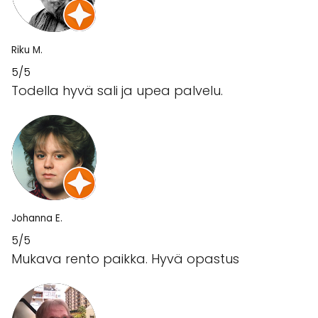
Riku M.
5/5
Todella hyvä sali ja upea palvelu.
Johanna E.
5/5
Mukava rento paikka. Hyvä opastus