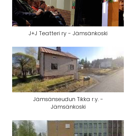
J+J Teatteri ry - Jämsänkoski
Jämsänseudun Tikka r.y. -
Jämsänkoski