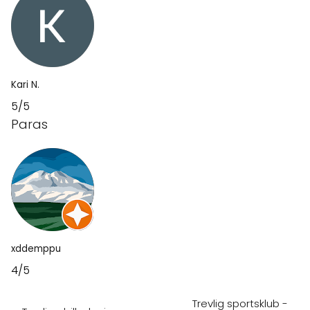
Kari N.
5/5
Paras
xddemppu
4/5
Trevlig sportsklub -