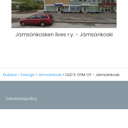
Jämsänkosken Ilves r.y. - Jämsänkoski
Klubbar i Sverige
Jämsänkoski
OLD'S GYM OY - Jämsänkoski
Sekretesspolicy