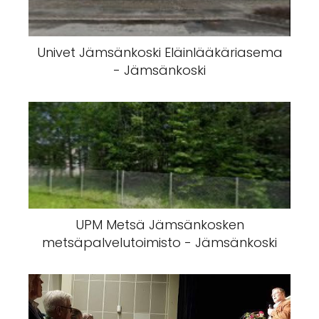
Univet Jämsänkoski Eläinlääkäriasema
- Jämsänkoski
UPM Metsä Jämsänkosken
metsäpalvelutoimisto - Jämsänkoski