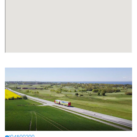
☎️104500200