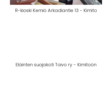
R-kioski Kemiö Arkadiantie 13 - Kimito
Eläinten suojakoti Toivo ry - Kimitoön