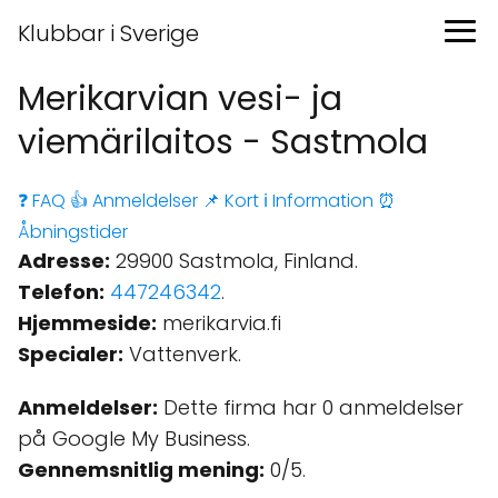
Klubbar i Sverige
Merikarvian vesi- ja
viemärilaitos - Sastmola
❓ FAQ
👍 Anmeldelser
📌 Kort
ℹ️ Information
⏰
Åbningstider
Adresse:
29900 Sastmola, Finland.
Telefon:
447246342
.
Hjemmeside:
merikarvia.fi
Specialer:
Vattenverk.
Anmeldelser:
Dette firma har 0 anmeldelser
på Google My Business.
Gennemsnitlig mening:
0/5.