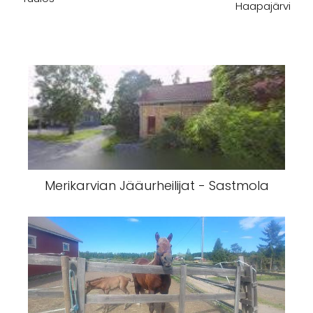
Haapajärvi
Merikarvian Jääurheilijat - Sastmola