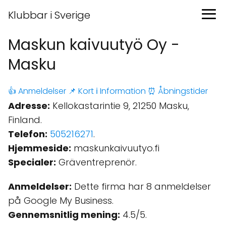
Klubbar i Sverige
Maskun kaivuutyö Oy -
Masku
👍 Anmeldelser
📌 Kort
ℹ️ Information
⏰ Åbningstider
Adresse:
Kellokastarintie 9, 21250 Masku,
Finland.
Telefon:
505216271
.
Hjemmeside:
maskunkaivuutyo.fi
Specialer:
Gräventreprenör.
Anmeldelser:
Dette firma har 8 anmeldelser
på Google My Business.
Gennemsnitlig mening:
4.5/5.