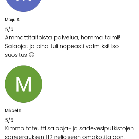
Maiju S.
5/5
Ammattitaitoista palvelua, homma toimii!
Salaojat ja piha tuli nopeasti valmiiksi! Iso
suositus 🙂
Mikael K.
5/5
Kimmo toteutti salaoja- ja sadevesiputkistojen
saneerauksen 112 neliöiseen omakotitaloon,