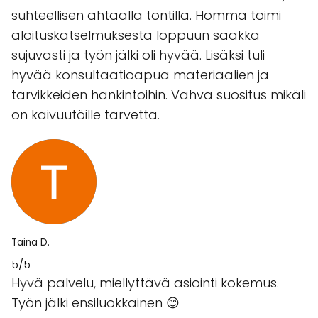
suhteellisen ahtaalla tontilla. Homma toimi
aloituskatselmuksesta loppuun saakka
sujuvasti ja työn jälki oli hyvää. Lisäksi tuli
hyvää konsultaatioapua materiaalien ja
tarvikkeiden hankintoihin. Vahva suositus mikäli
on kaivuutöille tarvetta.
Taina D.
5/5
Hyvä palvelu, miellyttävä asiointi kokemus.
Työn jälki ensiluokkainen 😊