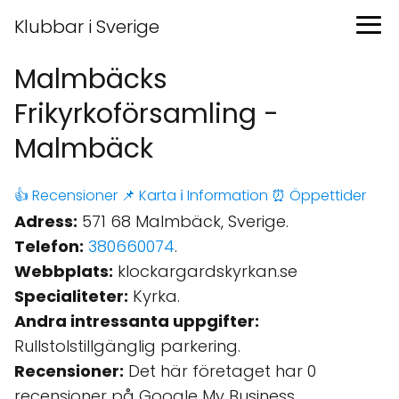
Klubbar i Sverige
Malmbäcks
Frikyrkoförsamling -
Malmbäck
👍 Recensioner
📌 Karta
ℹ️ Information
⏰ Öppettider
Adress:
571 68 Malmbäck, Sverige.
Telefon:
380660074
.
Webbplats:
klockargardskyrkan.se
Specialiteter:
Kyrka.
Andra intressanta uppgifter:
Rullstolstillgänglig parkering.
Recensioner:
Det här företaget har 0
recensioner på Google My Business.