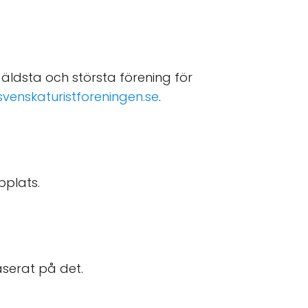
äldsta och största förening för
svenskaturistforeningen.se
.
bplats.
aserat på det.