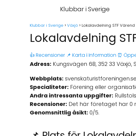
Klubbar i Sverige
Klubbar i Sverige
Växjö
Lokalavdelning STF Värend 
Lokalavdelning ST
👍 Recensioner
📌 Karta
ℹ️ Information
⏰ Öppe
Adress:
Kungsvägen 6B, 352 33 Växjö, S
Webbplats:
svenskaturistforeningen.s
Specialiteter:
Förening eller organisati
Andra intressanta uppgifter:
Rullstol
Recensioner:
Det här företaget har 0 
Genomsnittlig åsikt:
0/5.
📌 Plats för Lokalavde