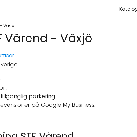
Katalog
- Växjö
F Värend - Växjö
ttider
verige.
e
on.
stillgänglig parkering.
recensioner på Google My Business.
lning STF Värend