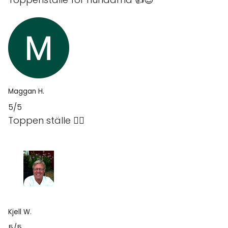
Maggan H.
5/5
Toppen ställe 👍🏼
Kjell W.
5/5