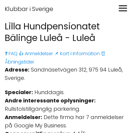
Klubbar i Sverige
Lilla Hundpensionatet
Bälinge Luleå - Luleå
❓ FAQ
👍 Anmeldelser
📌 Kort
ℹ️ Information
⏰
Åbningstider
Adresse:
Sandnäsetvägen 312, 975 94 Luleå,
Sverige.
Specialer:
Hunddagis.
Andre interessante oplysninger:
Rullstolstillgänglig parkering.
Anmeldelser:
Dette firma har 7 anmeldelser
på Google My Business.