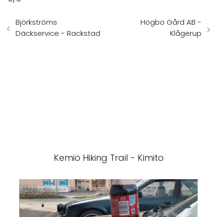
Björkströms
Högbo Gård AB -
Däckservice - Rackstad
Klågerup
Kemiö Hiking Trail - Kimito