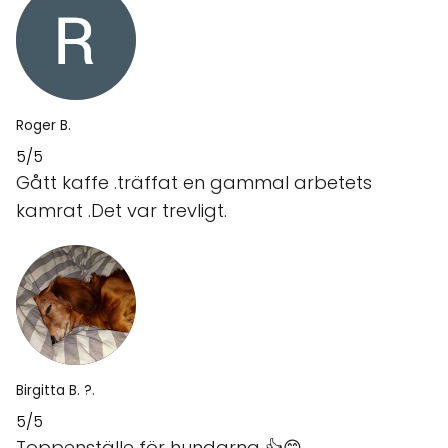
Roger B.
5/5
Gått kaffe .träffat en gammal arbetets
kamrat .Det var trevligt.
Birgitta B. ?.
5/5
Toppenställe för hundarna 👍😊