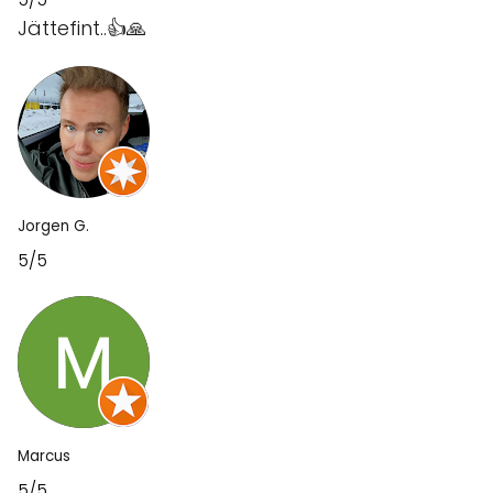
Jättefint..👍🙏
Jorgen G.
5/5
Marcus
5/5