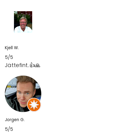
Kjell W.
5/5
Jättefint..👍🙏
Jorgen G.
5/5