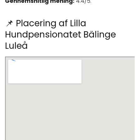
Gennemsnitlig mening:
4.4/5.
📌 Placering af Lilla
Hundpensionatet Bälinge
Luleå