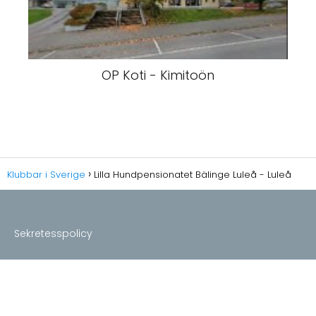
OP Koti - Kimitoön
Klubbar i Sverige
Lilla Hundpensionatet Bälinge Luleå - Luleå
Sekretesspolicy