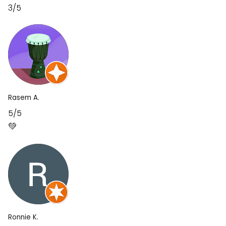
3/5
Rasem A.
5/5
💚
Ronnie K.