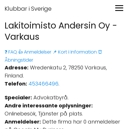
Klubbar i Sverige
Lakitoimisto Andersin Oy -
Varkaus
❓ FAQ
👍 Anmeldelser
📌 Kort
ℹ️ Information
⏰
Åbningstider
Adresse:
Wredenkatu 2, 78250 Varkaus,
Finland.
Telefon:
453466496
.
Specialer:
Advokatbyrå.
Andre interessante oplysninger:
Onlinebesök, Tjänster på plats.
Anmeldelser:
Dette firma har 0 anmeldelser