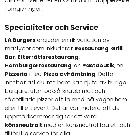
alla som ser efter en kvalitativ matupplevelse
i omgivningen.
Specialiteter och Service
LA Burgers
erbjuder en rik variation av
mattyper som inkluderar
Restaurang
,
Grill
,
Bar
,
Efterrättsrestaurang
,
Hamburgerrestaurang
, en
Pastabutik
, en
Pizzeria
med
Pizza avhämtning
. Detta
innebär att du inte bara kan njuta av hurliga
burgare, utan också snabb mat och
såpetillade pizzor att ta med på vägen hem
eller till ett event. Det är värt notera att de
uppmärksammar sig för att vara
könsneutralt
med en könsneutral toalett och
tillförlitlig service för alla.