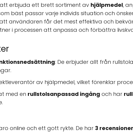
att erbjuda ett brett sortiment av
hjälpmedel
, a
om bäst passar varje individs situation och önskemå
ler att användaren får det mest effektiva och bek
tner i processen att anpassa och förbättra livskval
ter
unktionsnedsättning
: De erbjuder allt från rullst
gar.
ektleverantör av hjälpmedel, vilket förenklar proc
tat med en
rullstolsanpassad ingång
och har
rul
e.
o online och ett gott rykte. De har
3 recensione