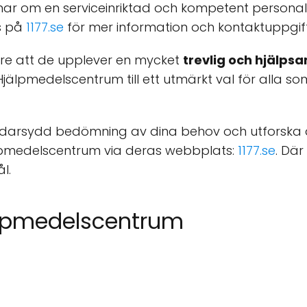
ttnar om en serviceinriktad och kompetent persona
s på
1177.se
för mer information och kontaktuppgift
re att de upplever en mycket
trevlig och hjälps
älpmedelscentrum till ett utmärkt val för alla s
räddarsydd bedömning av dina behov och utforska 
lpmedelscentrum via deras webbplats:
1177.se
. Där
l.
älpmedelscentrum