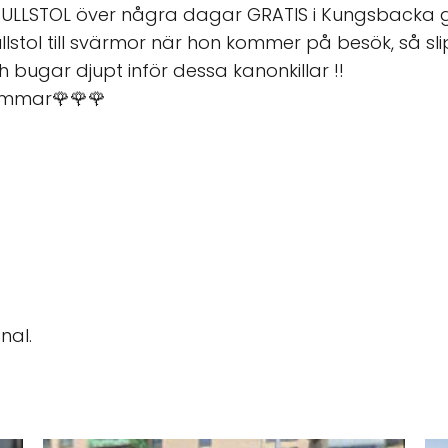
RULLSTOL över några dagar GRATIS i Kungsbacka g
ullstol till svärmor när hon kommer på besök, så s
h bugar djupt inför dessa kanonkillar !!
 sommar🌹🌹🌹
nal.