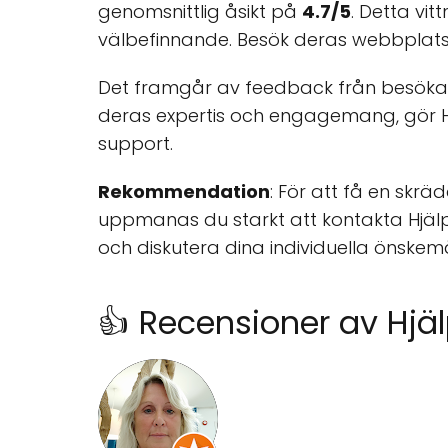
genomsnittlig åsikt på
4.7/5
. Detta vi
välbefinnande. Besök deras webbplat
Det framgår av feedback från besöka
deras expertis och engagemang, gör Hj
support.
Rekommendation
: För att få en sk
uppmanas du starkt att kontakta Hjä
och diskutera dina individuella önskemå
👍 Recensioner av Hj