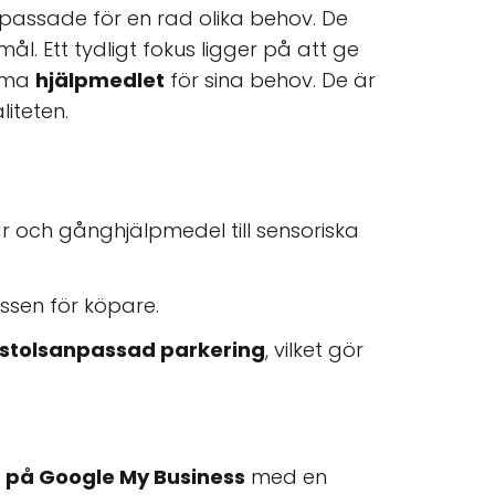
npassade för en rad olika behov. De
l. Ett tydligt fokus ligger på att ge
väma
hjälpmedlet
för sina behov. De är
iteten.
olar och gånghjälpmedel till sensoriska
essen för köpare.
lstolsanpassad parkering
, vilket gör
r på Google My Business
med en