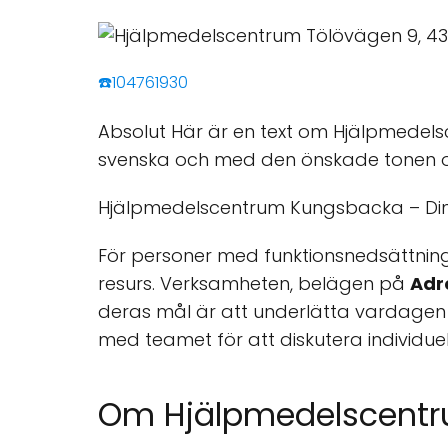
☎️104761930
Absolut Här är en text om Hjälpmedels
svenska och med den önskade tonen o
Hjälpmedelscentrum Kungsbacka – Din
För personer med funktionsnedsättnin
resurs. Verksamheten, belägen på
Adr
deras mål är att underlätta vardagen
med teamet för att diskutera individue
Om Hjälpmedelscent