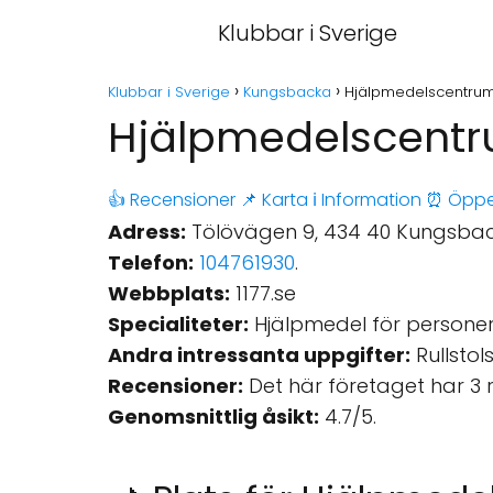
Klubbar i Sverige
Klubbar i Sverige
Kungsbacka
Hjälpmedelscentru
Hjälpmedelscent
👍 Recensioner
📌 Karta
ℹ️ Information
⏰ Öppe
Adress:
Tölövägen 9, 434 40 Kungsback
Telefon:
104761930
.
Webbplats:
1177.se
Specialiteter:
Hjälpmedel för personer
Andra intressanta uppgifter:
Rullstols
Recensioner:
Det här företaget har 3 
Genomsnittlig åsikt:
4.7/5.