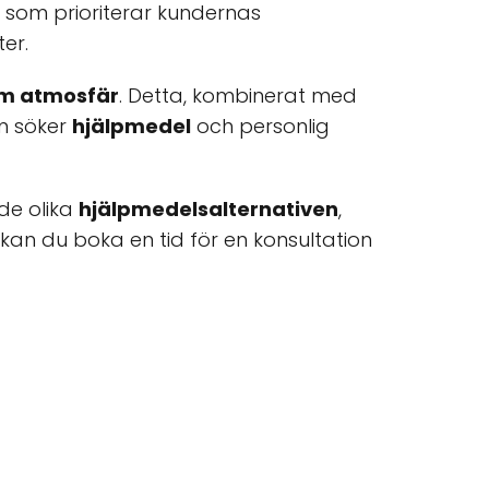
l som prioriterar kundernas
er.
am atmosfär
. Detta, kombinerat med
om söker
hjälpmedel
och personlig
de olika
hjälpmedelsalternativen
,
 kan du boka en tid för en konsultation