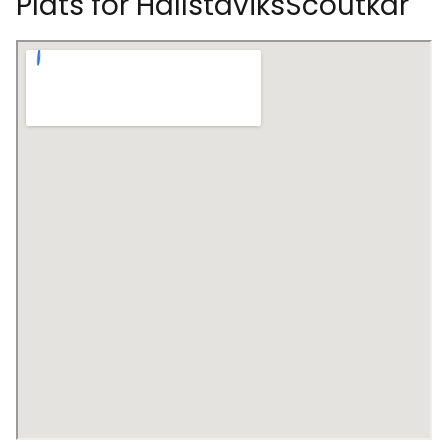
Plats för HallstaviksScoutkår