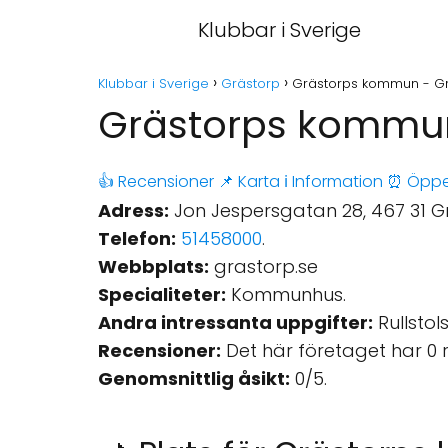
Klubbar i Sverige
Klubbar i Sverige
Grästorp
Grästorps kommun - G
Grästorps kommun
👍 Recensioner
📌 Karta
ℹ️ Information
⏰ Öppe
Adress:
Jon Jespersgatan 28, 467 31 Gr
Telefon:
51458000
.
Webbplats:
grastorp.se
Specialiteter:
Kommunhus.
Andra intressanta uppgifter:
Rullstols
Recensioner:
Det här företaget har 0 
Genomsnittlig åsikt:
0/5.