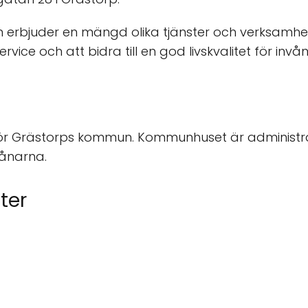
bjuder en mängd olika tjänster och verksamheter
rvice och att bidra till en god livskvalitet för invå
för Grästorps kommun. Kommunhuset är administ
vånarna.
ter