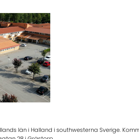
nds län i Halland i southwesterna Sverige. Komm
gatan 28 i Grästorp.