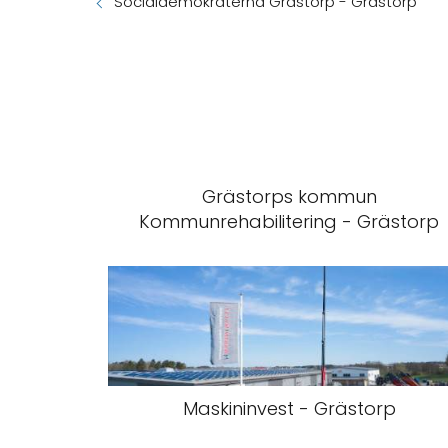
Socialdemokraterna Grästorp - Grästorp
Grästorps kommun
Kommunrehabilitering - Grästorp
Maskininvest - Grästorp