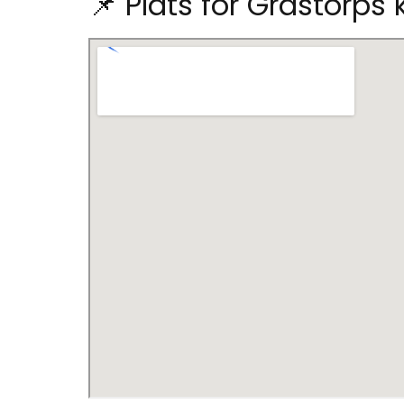
📌 Plats för Grästorp