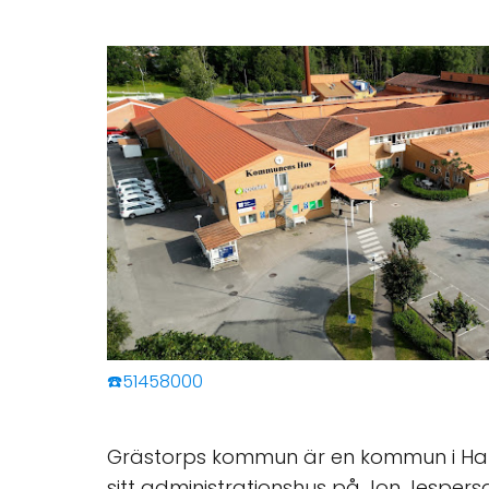
☎️51458000
Grästorps kommun är en kommun i Halla
sitt administrationshus på Jon Jespers