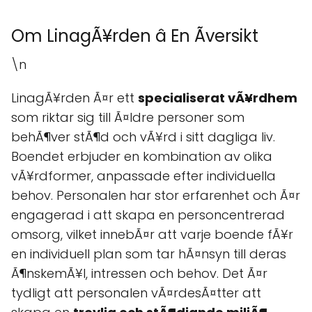
Om LinagÃ¥rden â En Ãversikt
\n
LinagÃ¥rden Ã¤r ett
specialiserat vÃ¥rdhem
som riktar sig till Ã¤ldre personer som
behÃ¶ver stÃ¶d och vÃ¥rd i sitt dagliga liv.
Boendet erbjuder en kombination av olika
vÃ¥rdformer, anpassade efter individuella
behov. Personalen har stor erfarenhet och Ã¤r
engagerad i att skapa en personcentrerad
omsorg, vilket innebÃ¤r att varje boende fÃ¥r
en individuell plan som tar hÃ¤nsyn till deras
Ã¶nskemÃ¥l, intressen och behov. Det Ã¤r
tydligt att personalen vÃ¤rdesÃ¤tter att