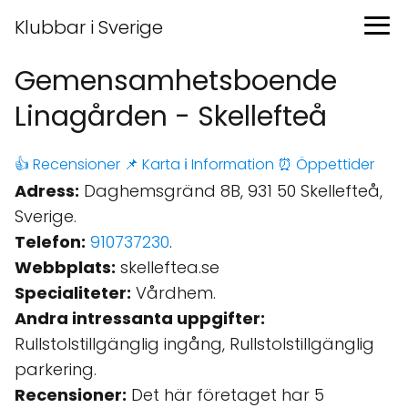
Klubbar i Sverige
Gemensamhetsboende
Linagården - Skellefteå
👍 Recensioner
📌 Karta
ℹ️ Information
⏰ Öppettider
Adress:
Daghemsgränd 8B, 931 50 Skellefteå,
Sverige.
Telefon:
910737230
.
Webbplats:
skelleftea.se
Specialiteter:
Vårdhem.
Andra intressanta uppgifter:
Rullstolstillgänglig ingång, Rullstolstillgänglig
parkering.
Recensioner:
Det här företaget har 5