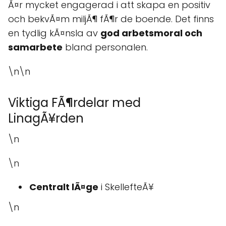
Ã¤r mycket engagerad i att skapa en positiv
och bekvÃ¤m miljÃ¶ fÃ¶r de boende. Det finns
en tydlig kÃ¤nsla av
god arbetsmoral och
samarbete
bland personalen.
\n\n
Viktiga FÃ¶rdelar med
LinagÃ¥rden
\n
\n
Centralt lÃ¤ge
i SkellefteÃ¥
\n