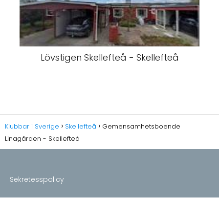
Lövstigen Skellefteå - Skellefteå
Klubbar i Sverige
Skellefteå
Gemensamhetsboende
Linagården - Skellefteå
Sekretesspolicy