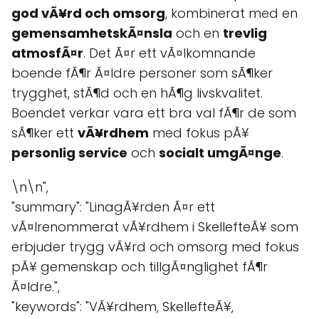
god vÃ¥rd och omsorg
, kombinerat med en
gemensamhetskÃ¤nsla
och en
trevlig
atmosfÃ¤r
. Det Ã¤r ett vÃ¤lkomnande
boende fÃ¶r Ã¤ldre personer som sÃ¶ker
trygghet, stÃ¶d och en hÃ¶g livskvalitet.
Boendet verkar vara ett bra val fÃ¶r de som
sÃ¶ker ett
vÃ¥rdhem
med fokus pÃ¥
personlig service
och
socialt umgÃ¤nge
.
\n\n",
"summary": "LinagÃ¥rden Ã¤r ett
vÃ¤lrenommerat vÃ¥rdhem i SkellefteÃ¥ som
erbjuder trygg vÃ¥rd och omsorg med fokus
pÃ¥ gemenskap och tillgÃ¤nglighet fÃ¶r
Ã¤ldre.",
"keywords": "VÃ¥rdhem, SkellefteÃ¥,