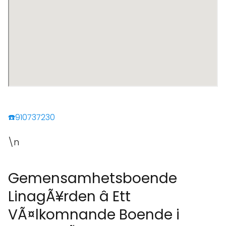
☎️910737230
\n
Gemensamhetsboende
LinagÃ¥rden â Ett
VÃ¤lkomnande Boende i