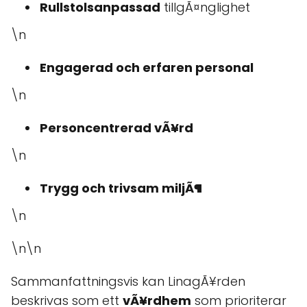
Rullstolsanpassad
tillgÃ¤nglighet
\n
Engagerad och erfaren personal
\n
Personcentrerad vÃ¥rd
\n
Trygg och trivsam miljÃ¶
\n
\n\n
Sammanfattningsvis kan LinagÃ¥rden
beskrivas som ett
vÃ¥rdhem
som prioriterar