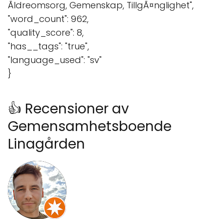
Ãldreomsorg, Gemenskap, TillgÃ¤nglighet",
"word_count": 962,
"quality_score": 8,
"has__tags": "true",
"language_used": "sv"
}
👍 Recensioner av
Gemensamhetsboende
Linagården