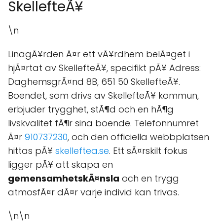
SkellefteÃ¥
\n
LinagÃ¥rden Ã¤r ett vÃ¥rdhem belÃ¤get i
hjÃ¤rtat av SkellefteÃ¥, specifikt pÃ¥ Adress:
DaghemsgrÃ¤nd 8B, 651 50 SkellefteÃ¥.
Boendet, som drivs av SkellefteÃ¥ kommun,
erbjuder trygghet, stÃ¶d och en hÃ¶g
livskvalitet fÃ¶r sina boende. Telefonnumret
Ã¤r
910737230
, och den officiella webbplatsen
hittas pÃ¥
skelleftea.se
. Ett sÃ¤rskilt fokus
ligger pÃ¥ att skapa en
gemensamhetskÃ¤nsla
och en trygg
atmosfÃ¤r dÃ¤r varje individ kan trivas.
\n\n