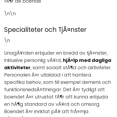
fÃ¶r de boende.
\n\n
Specialiteter och TjÃ¤nster
\n
LinagÃ¥rden erbjuder en bredd av tjÃ¤nster,
inklusive personlig vÃ¥rd,
hjÃ¤lp med dagliga
aktiviteter
, samt socialt stÃ¶d och aktiviteter.
Personalen Ã¤r utbildad i att hantera
specifika behov, som till exempel demens och
funktionsnedsÃ¤ttningar. Det Ã¤r tydligt att
boendet Ã¤r utrustat fÃ¶r att kunna erbjuda
en hÃ¶g standard av vÃ¥rd och omsorg.
Boendet Ã¤r inriktat pÃ¥ att frÃ¤mja