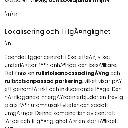
skapa en
trevlig och stÃ¶djande miljÃ¶
.
\n\n
Lokalisering och TillgÃ¤nglighet
\n
Boendet ligger centralt i SkellefteÃ¥, vilket
underlÃ¤ttar fÃ¶r anhÃ¶riga och besÃ¶kare.
Det finns en
rullstolsanpassad ingÃ¥ng
och
rullstolsanpassad parkering
, vilket visar pÃ¥
ett genomtÃ¤nkt och inkluderande lÃ¤ge. Den
nÃ¤rliggande innergÃ¥rden erbjuder en trevlig
plats fÃ¶r utomhusaktiviteter och socialt
umgÃ¤nge. Denna kombination av centralt
lÃ¤ge och tillgÃ¤nglighet Ã¤r en stor fÃ¶rdel