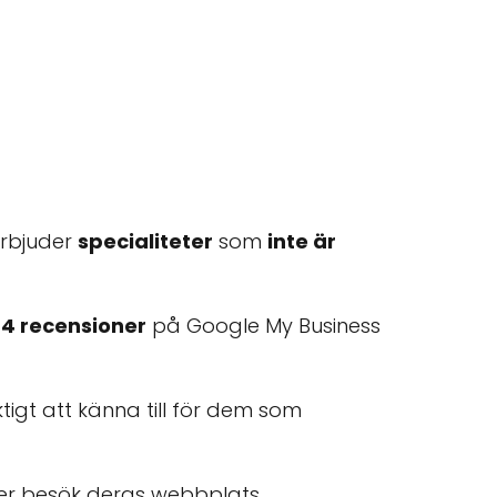
erbjuder
specialiteter
som
inte är
r
4 recensioner
på Google My Business
iktigt att känna till för dem som
ler besök deras webbplats.