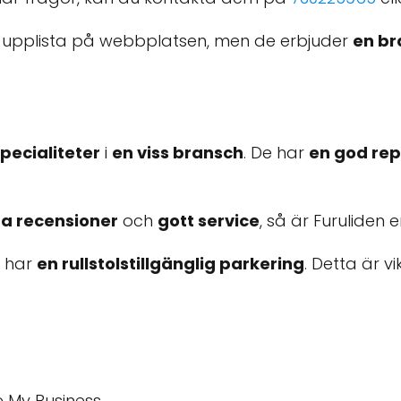
upplista på webbplatsen, men de erbjuder
en br
pecialiteter
i
en viss bransch
. De har
en god rep
a recensioner
och
gott service
, så är Furuliden e
 har
en rullstolstillgänglig parkering
. Detta är v
My Business.