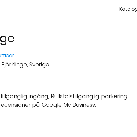
Katalog
nge
ttider
jörklinge, Sverige.
tillgänglig ingång, Rullstolstillgänglig parkering.
recensioner på Google My Business.