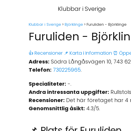
Klubbar i Sverige
Klubbar i Sverige
Björklinge
Furuliden - Björklinge
Furuliden - Björkli
👍 Recensioner
📌 Karta
ℹ️ Information
⏰ Öppe
Adress:
Södra Långåsvägen 10, 743 62 B
Telefon:
730225965
.
Specialiteter:
-.
Andra intressanta uppgifter:
Rullstols
Recensioner:
Det här företaget har 4 
Genomsnittlig åsikt:
4.3/5.
📌 Plats för Furuliden