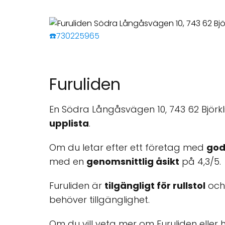
☎️730225965
Furuliden
En Södra Långåsvägen 10, 743 62 Björkli
upplista
.
Om du letar efter ett företag med
god
med en
genomsnittlig åsikt
på 4,3/5.
Furuliden är
tilgängligt för rullstol
och
behöver tillgänglighet.
Om du vill veta mer om Furuliden elle