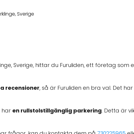
nge, Sverige, hittar du Furuliden, ett företag som 
a recensioner
, så är Furuliden en bra val. Det ha
 har
en rullstolstillgänglig parkering
. Detta är v
r har frågor, kan du kontakta dem på
730225965
el