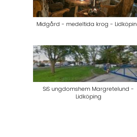
Midgård - medeltida krog - Lidköpi
SiS ungdomshem Margretelund -
Lidköping