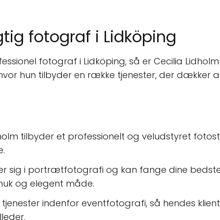
tig fotograf i Lidköping
essionel fotograf i Lidköping, så er Cecilia Lidhol
hvor hun tilbyder en række tjenester, der dækker a
idholm tilbyder et professionelt og veludstyret fot
e.
rer sig i portrætfotografi og kan fange dine bedst
muk og elegent måde.
å tjenester indenfor eventfotografi, så hendes klie
leder.