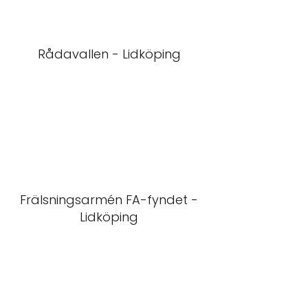
Rådavallen - Lidköping
Frälsningsarmén FA-fyndet -
Lidköping