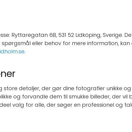
esse: Ryttaregatan 6B, 531 52 Lidköping, Sverige. D
ar spørgsmål eller behov for mere information, ka
lidholm.se
.
ner
g store detaljer, der gør dine fotografier unikke o
ke og forvandle dem til smukke billeder, der vil b
ideel valg for alle, der søger en professionel og tal