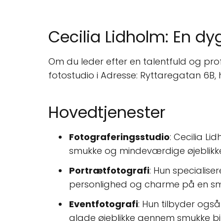
Cecilia Lidholm: En dyg
Om du leder efter en talentfuld og prof
fotostudio i Adresse: Ryttaregatan 6B, 
Hovedtjenester
Fotograferingsstudio
: Cecilia L
smukke og mindeværdige øjeblikk
Portrætfotografi
: Hun specialise
personlighed og charme på en s
Eventfotografi
: Hun tilbyder ogs
glade øjeblikke gennem smukke bil