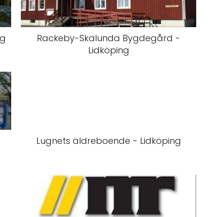
ng
Rackeby-Skalunda Bygdegård -
Lidköping
Lugnets äldreboende - Lidköping