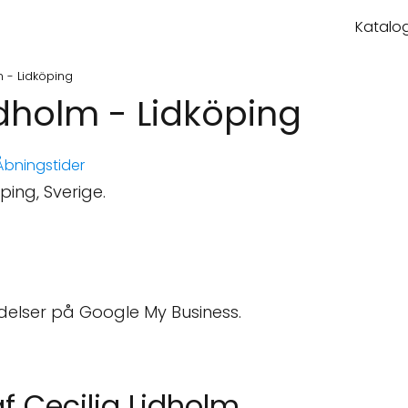
Katalog
m - Lidköping
idholm - Lidköping
bningstider
ping, Sverige.
delser på Google My Business.
af Cecilia Lidholm