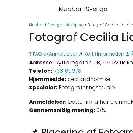
Klubbar i Sverige
Klubbar i Sverige
Lidköping
Fotograf Cecilia Lidhol
Fotograf Cecilia L
❓ FAQ
👍 Anmeldelser
📌 Kort
ℹ️ Information
⏰ Å
Adresse:
Ryttaregatan 6B, 531 52 Lidkö
Telefon:
738169678
.
Hjemmeside:
cecilialidholm.se
Specialer:
Fotograferingsstudio.
Anmeldelser:
Dette firma har 0 anmel
Gennemsnitlig mening:
0/5.
📌 Placering af Fotogr