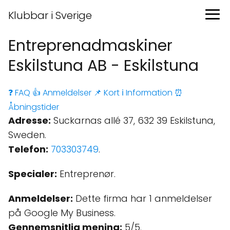
Klubbar i Sverige
Entreprenadmaskiner
Eskilstuna AB - Eskilstuna
❓ FAQ
👍 Anmeldelser
📌 Kort
ℹ️ Information
⏰
Åbningstider
Adresse:
Suckarnas allé 37, 632 39 Eskilstuna,
Sweden.
Telefon:
703303749
.
Specialer:
Entreprenør.
Anmeldelser:
Dette firma har 1 anmeldelser
på Google My Business.
Gennemsnitlig mening:
5/5.