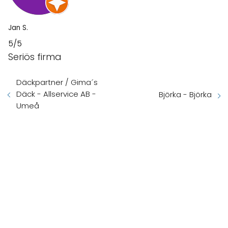
Jan S.
5/5
Seriös firma
Däckpartner / Gima´s
Däck - Allservice AB -
Björka - Björka
Umeå