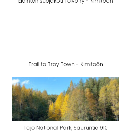
Eläinten suojakoti Toivo ry - Kimitoön
Trail to Troy Town - Kimitoön
Teijo National Park, Sauruntie 910