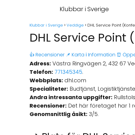
Klubbar i Sverige
Klubbar i Sverige
Veddige
DHL Service Point (Kon
DHL Service Point
👍 Recensioner
📌 Karta
ℹ️ Information
⏰ Öppe
Adress:
Västra Ringvägen 2, 432 67 Ved
Telefon:
771345345
.
Webbplats:
dhl.com
Specialiteter:
Budtjänst, Logistiktjänst
Andra intressanta uppgifter:
Rullstol
Recensioner:
Det här företaget har 1 
Genomsnittlig åsikt:
3/5.