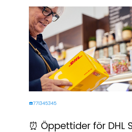
☎️771345345
⏰ Öppettider för DHL 