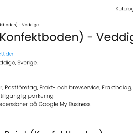
Katalog
fektboden) - Veddige
 (Konfektboden) - Veddi
ttider
dige, Sverige.
er, Postföretag, Frakt- och brevservice, Fraktbolag, 
stillgänglig parkering.
recensioner på Google My Business.