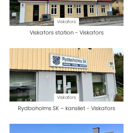
Viskafors
Viskafors station - Viskafors
Viskafors
Rydboholms SK – kansliet - Viskafors