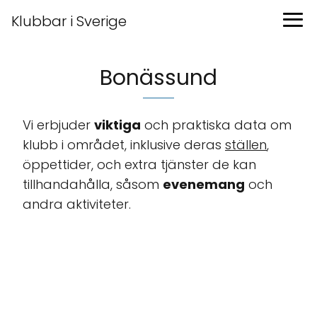
Klubbar i Sverige
Bonässund
Vi erbjuder
viktiga
och praktiska data om
klubb i området, inklusive deras
ställen
,
öppettider, och extra tjänster de kan
tillhandahålla, såsom
evenemang
och
andra aktiviteter.