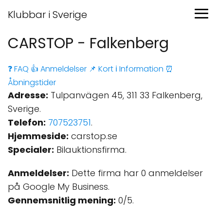
Klubbar i Sverige
CARSTOP - Falkenberg
❓ FAQ
👍 Anmeldelser
📌 Kort
ℹ️ Information
⏰
Åbningstider
Adresse:
Tulpanvägen 45, 311 33 Falkenberg,
Sverige.
Telefon:
707523751
.
Hjemmeside:
carstop.se
Specialer:
Bilauktionsfirma.
Anmeldelser:
Dette firma har 0 anmeldelser
på Google My Business.
Gennemsnitlig mening:
0/5.