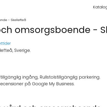
Katalog
de - Skellefteå
och omsorgsboende - Sk
ttider
efteå, Sverige.
tillgänglig ingång, Rullstolstillgänglig parkering.
recensioner på Google My Business.