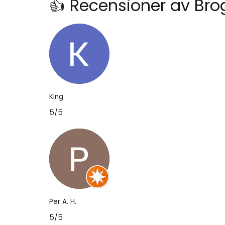
👍 Recensioner av Br
King
5/5
Per A. H.
5/5