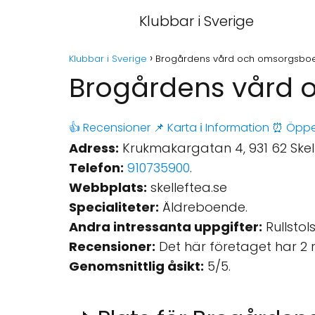
Klubbar i Sverige
Klubbar i Sverige
Brogårdens vård och omsorgsboen
Brogårdens vård 
👍 Recensioner
📌 Karta
ℹ️ Information
⏰ Öppe
Adress:
Krukmakargatan 4, 931 62 Skell
Telefon:
910735900
.
Webbplats:
skelleftea.se
Specialiteter:
Äldreboende.
Andra intressanta uppgifter:
Rullstols
Recensioner:
Det här företaget har 2 
Genomsnittlig åsikt:
5/5.