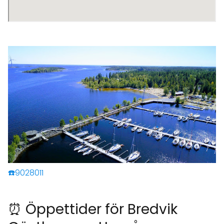
☎️9028011
⏰ Öppettider för Bredvik