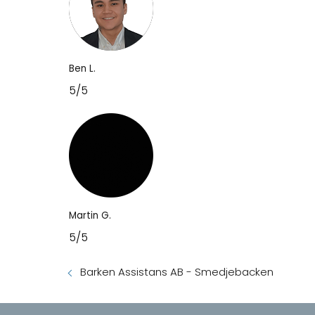
Ben L.
5/5
Martin G.
5/5
Barken Assistans AB - Smedjebacken