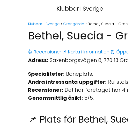
Klubbar i Sverige
Klubbar i Sverige
Grangärde
Bethel, Suecia - Gra
Bethel, Suecia - 
👍 Recensioner
📌 Karta
ℹ️ Information
⏰ Öppe
Adress:
Saxenborgsvägen 8, 770 13 Gra
Specialiteter:
Böneplats.
Andra intressanta uppgifter:
Rullstol
Recensioner:
Det här företaget har 4 
Genomsnittlig åsikt:
5/5.
📌 Plats för Bethel, Su