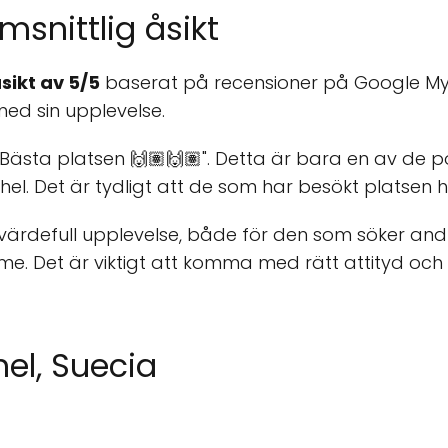
snittlig åsikt
sikt av 5/5
baserat på recensioner på Google My B
ed sin upplevelse.
 Bästa platsen 🙌🏽🙌🏽". Detta är bara en av de p
el. Det är tydligt att de som har besökt platsen h
ärdefull upplevelse, både för den som söker andli
e. Det är viktigt att komma med rätt attityd och
el, Suecia