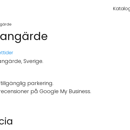
Katalog
ngärde
Grangärde
ttider
ngärde, Sverige.
stillgänglig parkering.
recensioner på Google My Business.
ecia