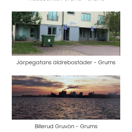
Järpegatans äldrebostäder - Grums
Billerud Gruvön - Grums