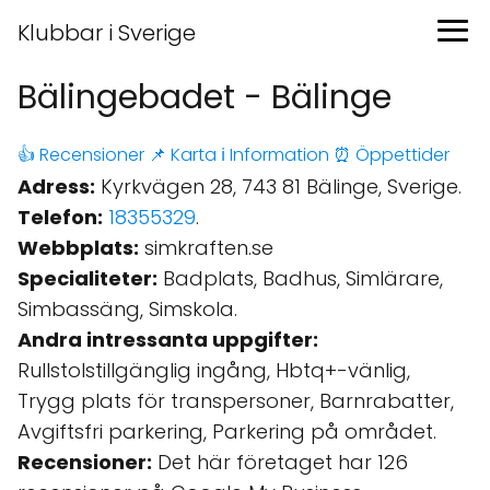
Klubbar i Sverige
Bälingebadet - Bälinge
👍 Recensioner
📌 Karta
ℹ️ Information
⏰ Öppettider
Adress:
Kyrkvägen 28, 743 81 Bälinge, Sverige.
Telefon:
18355329
.
Webbplats:
simkraften.se
Specialiteter:
Badplats, Badhus, Simlärare,
Simbassäng, Simskola.
Andra intressanta uppgifter:
Rullstolstillgänglig ingång, Hbtq+-vänlig,
Trygg plats för transpersoner, Barnrabatter,
Avgiftsfri parkering, Parkering på området.
Recensioner:
Det här företaget har 126