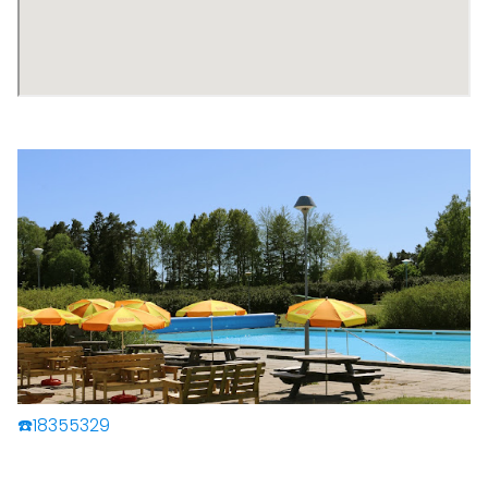
☎️18355329